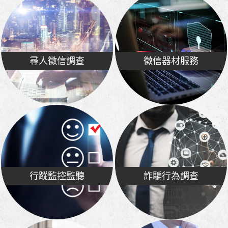
尋人徵信調查
徵信器材服務
行蹤監控監聽
詐騙行為調查