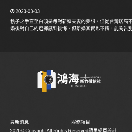
2023-03-03
執子之手直至白頭是每對新婚夫妻的夢想，但從台灣居高
婚後對自己的選擇感到後悔，但離婚其實也不糟，能夠告
幸福的機會，相反的，如果婚姻不美滿，又遭到配偶死抓
上山下海我都行，各種任務皆可交辦基隆私家偵探
2022-12-29
生活中難免遭遇無法獨自解決的棘手問題，尤其是人與人
為民事案件，這樣的案件即使報警也無法獲得警方協助，
全省婚姻協助，給您最多的解決婚姻問題的辦法
2022-08-19
結婚是相愛的男女決定共度一生的美好決定，每對新人在
料結婚才是所有問題的開始。婚後的兩人除了甜甜的愛情
最新消息
服務項目
此之外高度重疊的生活圈和長時間的相處，更增加了雙方
必看！讓兩個人能夠走長久的方法是什麼？
2020© Copyright All Rights Reserved
蘋果網頁設計
題、岳父女婿問題，眾多婚姻問題將積累成大大小小的爭