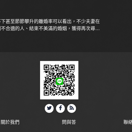
不下甚至節節攀升的離婚率可以看出，不少夫妻在
別不合適的人、結束不美滿的婚姻，獲得再次尋找
不放才是真正的悲劇。
之間的糾紛，由於僅涉及私人利益，在法律上歸類
仍得自食其力，靠自己調查。
踏上紅毯的那一刻，都希望彼此能攜手餘生，卻不
之外，更需要承受來自生活中柴米油鹽的壓力，除
關於我們
問與答
聯
產生衝突的機會，更別提來自原生家庭的婆媳問
吵，將兩人的感情消磨殆盡，面對婚姻問題，我們