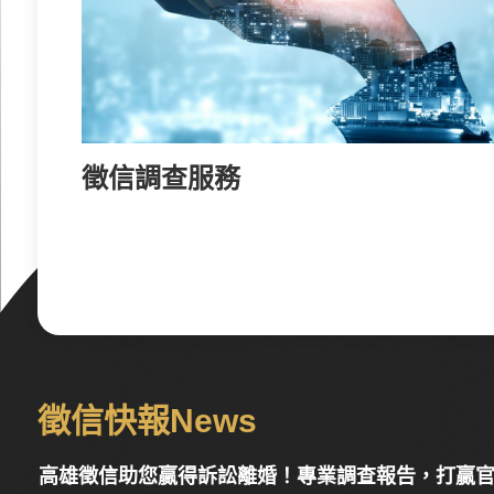
只有吵架能解決問題？婚姻諮商師教您這樣做！
徵信調查服務
2022-04-17
所以夫妻之間的吵架如果是有助於雙方的溝通，或是為了
這樣的吵架大多占少數，更常見的吵架原因不外乎期望落
的認知與觀念有所相關，因此婚姻諮商師認為與其這樣吵
守護權益！「工會勞保」為您提供全面的福利保障
2023-07-07
在現代社會，保障自身的權益和福利變得十分重要！為了
徵信快報News
了全面的福利保障和支持。讓勞工能夠安心工作、追求更
高雄徵信助您贏得訴訟離婚！專業調查報告，打贏