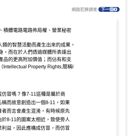
網路犯罪調查
下一個
、積體電路電路佈局權、營業秘密
ty）是指由人類的智慧活動而產生出來的成果，
身，而在於人們透過媒體所表達出
產品的更高附加價值；而佔有和支
tual Property Rights,簡稱I
仿冒嗎 ? 像7-11這種是屬於商
名稱而故意創造出一個8-11，如果
消費者而言會產生混淆，有時候原先
是由於8-11的圖案太相近，致使旁人
商業利益，因此應構成仿冒，而仿冒