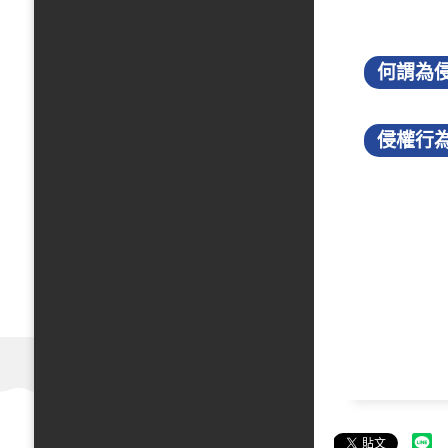
何謂為侵
侵權行