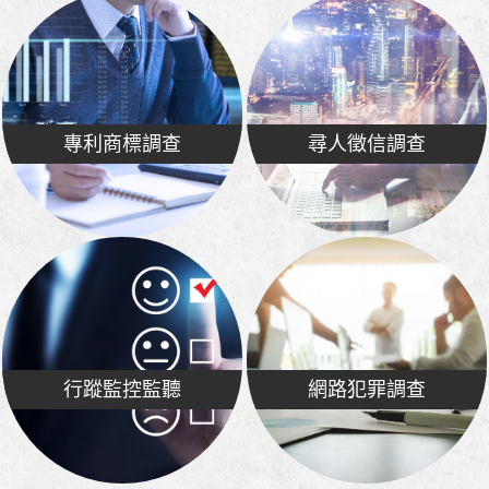
專利商標調查
尋人徵信調查
行蹤監控監聽
網路犯罪調查