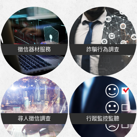
徵信器材服務
詐騙行為調查
尋人徵信調查
行蹤監控監聽