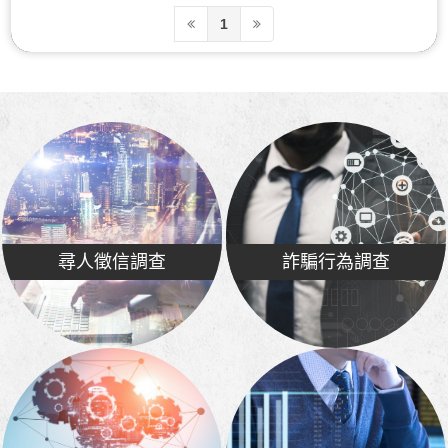
1
尋人徵信調查
詐騙行為調查